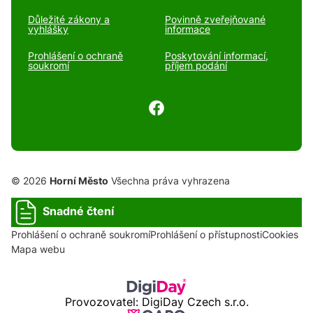
Důležité zákony a
Povinně zveřejňované
vyhlášky
informace
Prohlášení o ochraně
Poskytování informací,
soukromí
příjem podání
© 2026
Horní Město
Všechna práva vyhrazena
Snadné čtení
Prohlášení o ochraně soukromí
Prohlášení o přístupnosti
Cookies
Mapa webu
Provozovatel: DigiDay Czech s.r.o.