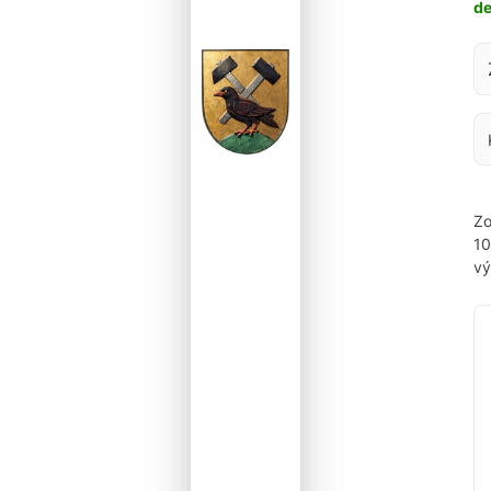
d
Za
Zo
1
vý