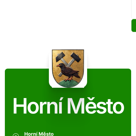
Horní Město
Horní Město