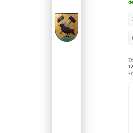
d
Za
Zo
1
vý