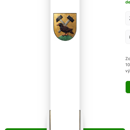
d
Za
Zo
1
vý