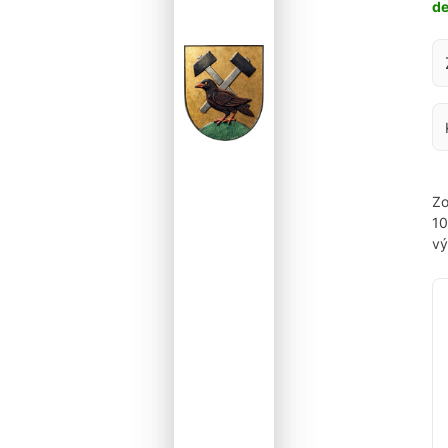
d
Za
Zo
1
vý