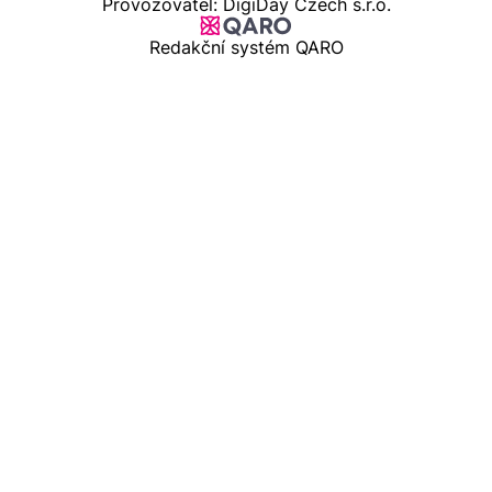
Provozovatel: DigiDay Czech s.r.o.
Redakční systém QARO