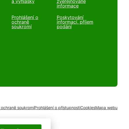
a vyhlášky
zveřejňované
informace
Prohlášení o
Poskytování
ochraně
informací, příjem
soukromí
podání
o ochraně soukromí
Prohlášení o přístupnosti
Cookies
Mapa webu