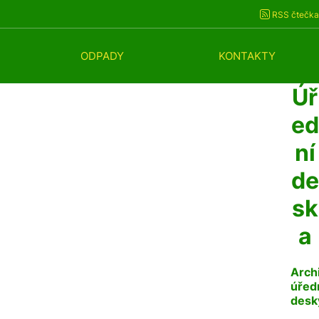
RSS čtečka
ODPADY
KONTAKTY
Úř
ed
ní
de
sk
a
Arch
úřed
desk