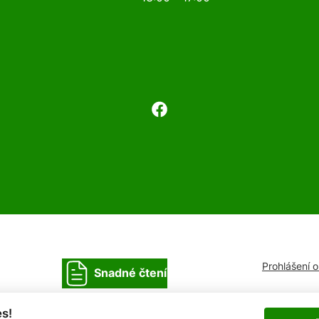
Prohlášení 
Snadné čtení
s!