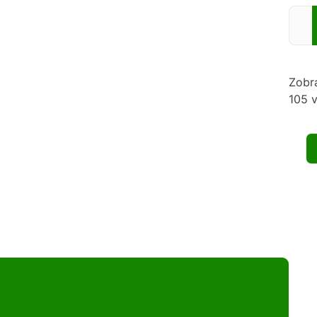
Zadej
Zobr
105 