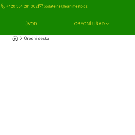
+420 554 281 002
podatelna@hornimesto.cz
ÚVOD
OBECNÍ ÚŘAD
Úřední deska