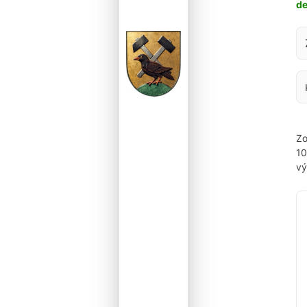
d
Za
Zo
1
vý