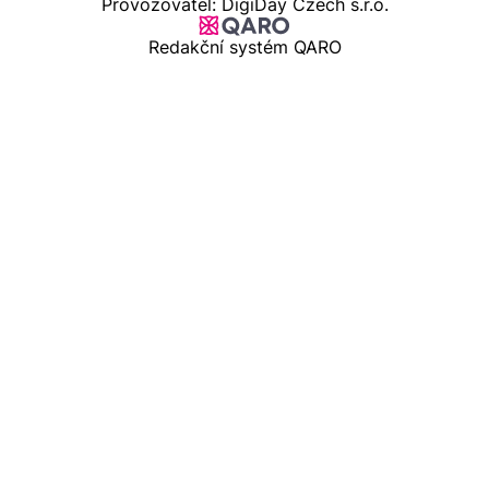
Provozovatel: DigiDay Czech s.r.o.
Redakční systém QARO