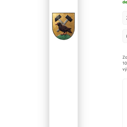
d
Za
Zo
1
vý