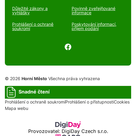
Důležité zákony a
Povinně zveřejňované
vyhlášky
informace
Prohlášení o ochraně
Poskytování informací,
soukromí
příjem podání
© 2026
Horní Město
Všechna práva vyhrazena
Snadné čtení
Prohlášení o ochraně soukromí
Prohlášení o přístupnosti
Cookies
Mapa webu
Provozovatel: DigiDay Czech s.r.o.