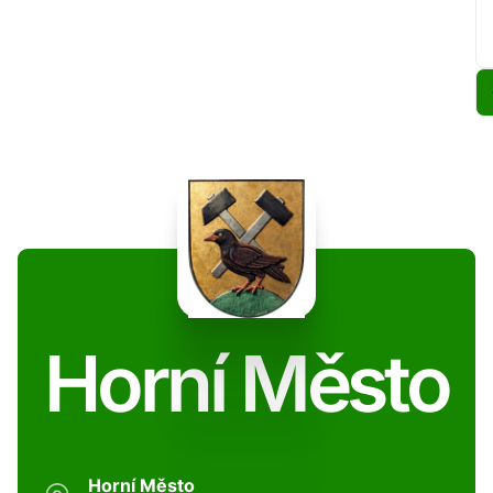
Horní Město
Horní Město