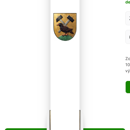
d
Za
Zo
1
vý