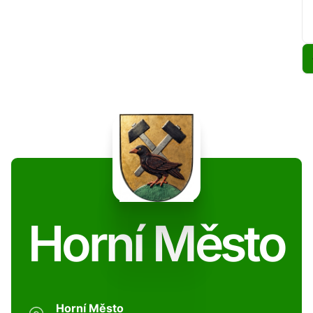
Horní Město
Horní Město