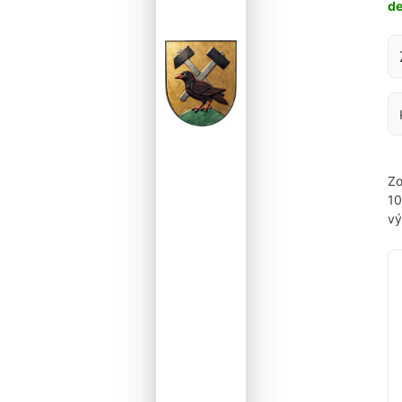
d
Za
Zo
1
vý