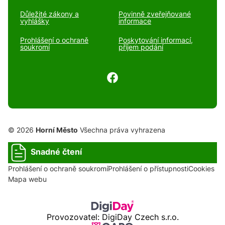
Důležité zákony a
Povinně zveřejňované
vyhlášky
informace
Prohlášení o ochraně
Poskytování informací,
soukromí
příjem podání
© 2026
Horní Město
Všechna práva vyhrazena
Snadné čtení
Prohlášení o ochraně soukromí
Prohlášení o přístupnosti
Cookies
Mapa webu
Provozovatel: DigiDay Czech s.r.o.