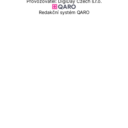
Provozovatel: DigiDay Czech s.r.o.
Redakční systém QARO