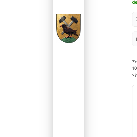
d
Za
Zo
1
vý