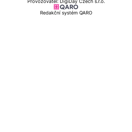
Provozovatel: DigiDay Czech s.r.o.
Redakční systém QARO