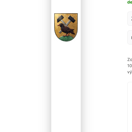
d
Za
Zo
1
vý