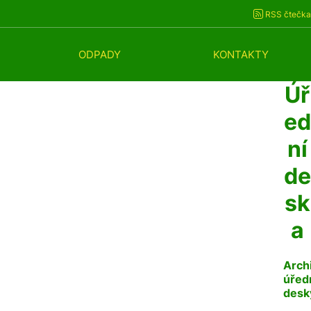
RSS čtečka
ODPADY
KONTAKTY
Úř
ed
ní
de
sk
a
Arch
úřed
desk