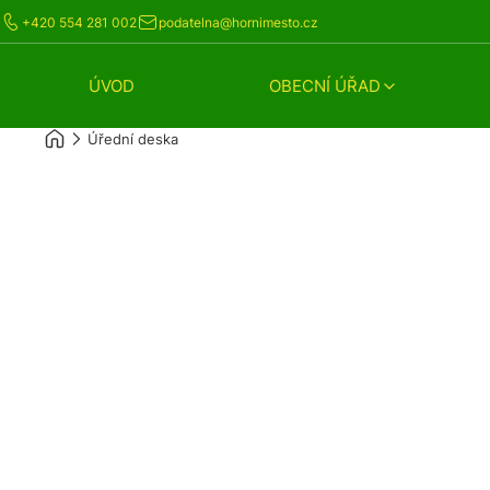
+420 554 281 002
podatelna@hornimesto.cz
ÚVOD
OBECNÍ ÚŘAD
Úřední deska