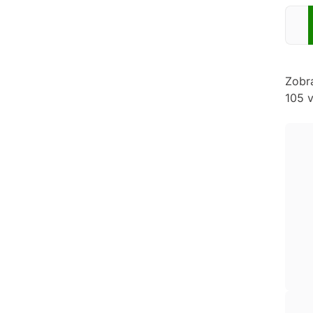
Zadej
Zobr
105 