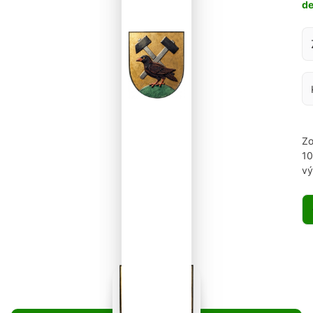
d
Za
Zo
1
vý