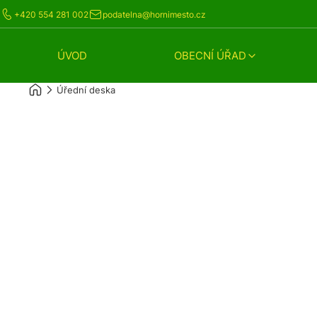
+420 554 281 002
podatelna@hornimesto.cz
ÚVOD
OBECNÍ ÚŘAD
Úřední deska