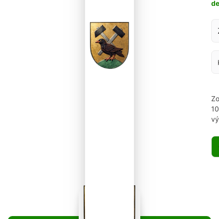
d
Za
Zo
1
vý