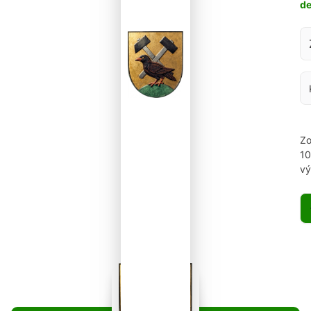
d
Za
Zo
1
vý