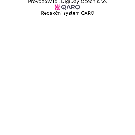
Provozovatel: DigiDay Czech s.r.o.
Redakční systém QARO