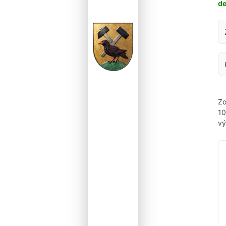
d
Za
Zo
1
vý