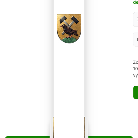
d
Za
Zo
1
vý