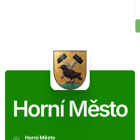
Horní Město
Horní Město