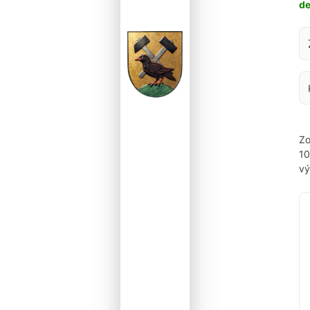
d
Za
Zo
1
vý