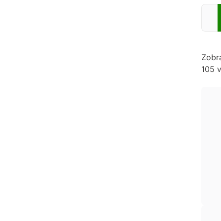
Zadej
Zobr
105 