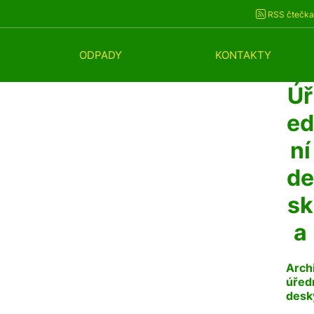
RSS čtečka
ODPADY
KONTAKTY
Úř
ed
ní
de
sk
a
Arch
úřed
desk