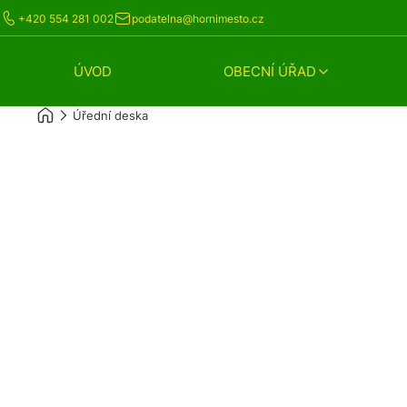
+420 554 281 002
podatelna@hornimesto.cz
ÚVOD
OBECNÍ ÚŘAD
Úřední deska