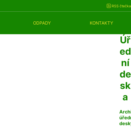
RSS čtečka
ODPADY
KONTAKTY
Úř
ed
ní
de
sk
a
Arch
úřed
desk