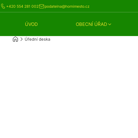
+420 554 281 002
podatelna@hornimesto.cz
ÚVOD
OBECNÍ ÚŘAD
Úřední deska