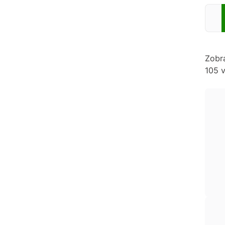
Zadej
Zobr
105 