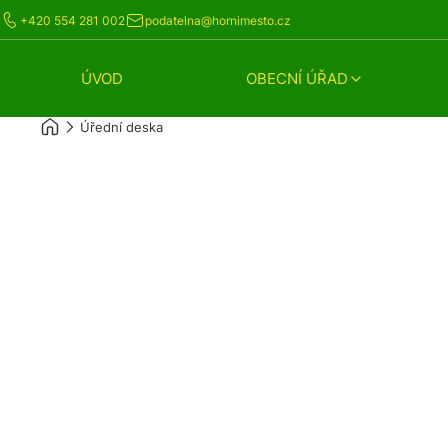
+420 554 281 002
podatelna@hornimesto.cz
ÚVOD
OBECNÍ ÚŘAD
Úřední deska