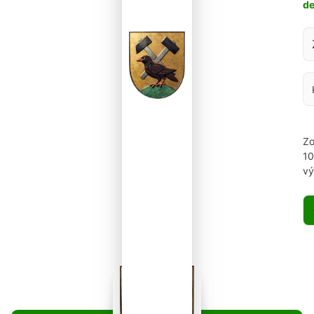
d
Za
Zo
1
vý