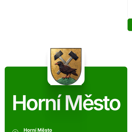
Horní Město
Horní Město