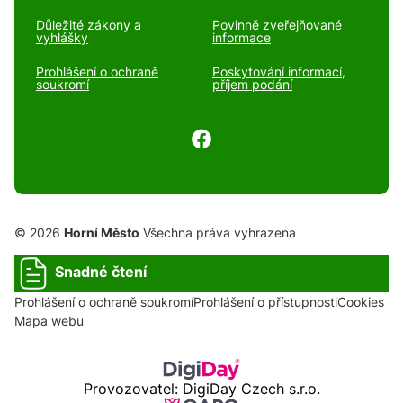
Důležité zákony a
Povinně zveřejňované
vyhlášky
informace
Prohlášení o ochraně
Poskytování informací,
soukromí
příjem podání
© 2026
Horní Město
Všechna práva vyhrazena
Snadné čtení
Prohlášení o ochraně soukromí
Prohlášení o přístupnosti
Cookies
Mapa webu
Provozovatel: DigiDay Czech s.r.o.