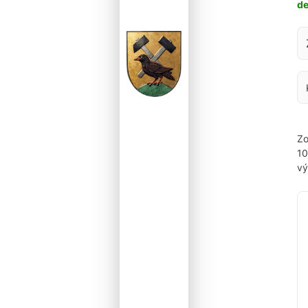
d
Za
Zo
1
vý