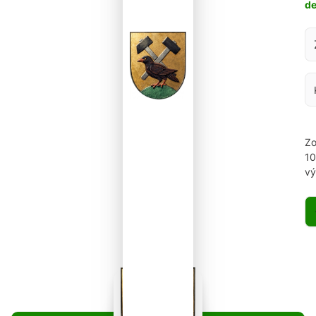
d
Za
Zo
1
vý