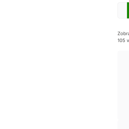
Zadej
Zobr
105 