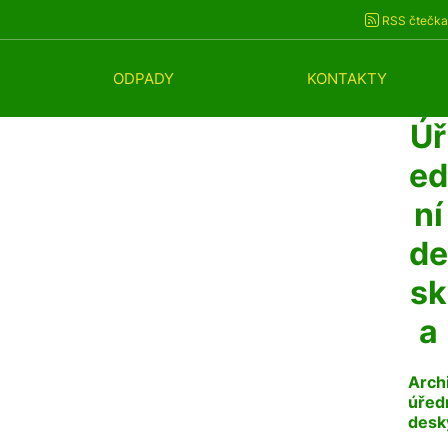
RSS čtečka
ODPADY
KONTAKTY
Úř
ed
ní
de
sk
a
Arch
úřed
desk