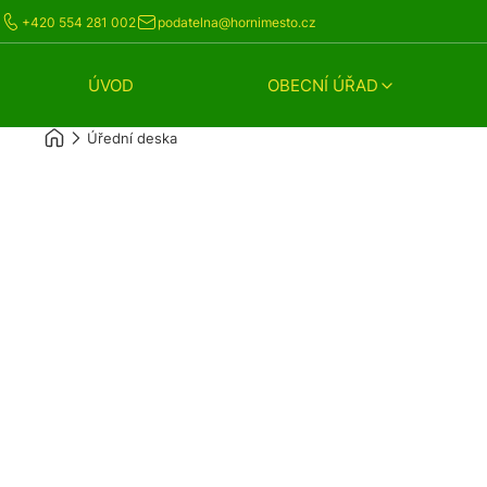
+420 554 281 002
podatelna@hornimesto.cz
ÚVOD
OBECNÍ ÚŘAD
Úřední deska