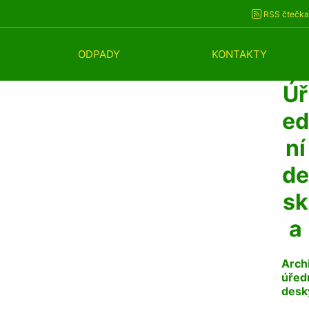
RSS čtečka
ODPADY
KONTAKTY
Úř
ed
ní
de
sk
a
Arch
úřed
desk