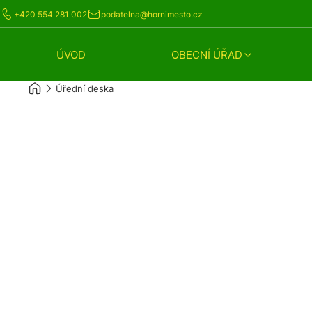
+420 554 281 002
podatelna@hornimesto.cz
ÚVOD
OBECNÍ ÚŘAD
Úřední deska