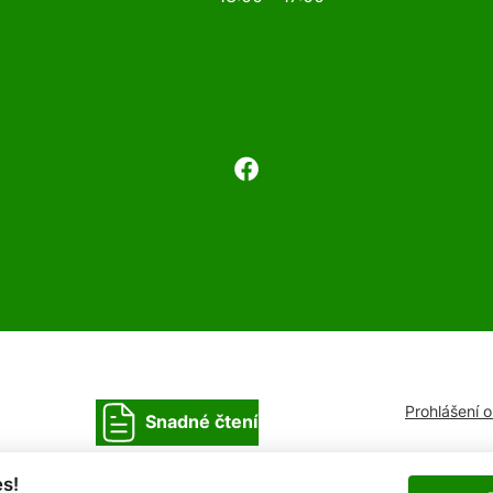
Prohlášení 
Snadné čtení
s!