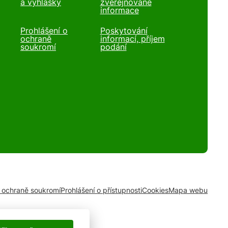
a vyhlášky
zveřejňované
informace
Prohlášení o
Poskytování
ochraně
informací, příjem
soukromí
podání
o ochraně soukromí
Prohlášení o přístupnosti
Cookies
Mapa webu