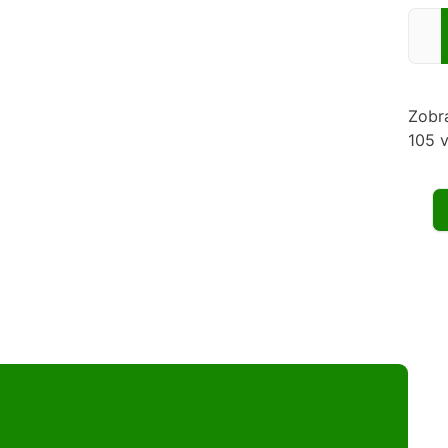
Zadej
Zobr
105 