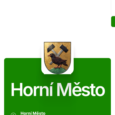
Horní Město
Horní Město