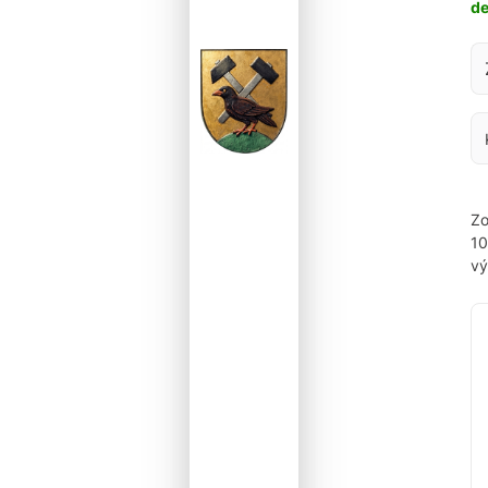
d
Za
Zo
1
vý