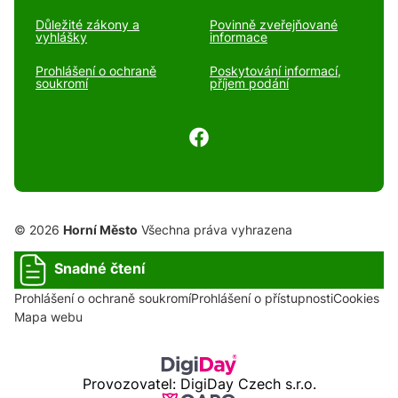
Důležité zákony a
Povinně zveřejňované
vyhlášky
informace
Prohlášení o ochraně
Poskytování informací,
soukromí
příjem podání
© 2026
Horní Město
Všechna práva vyhrazena
Snadné čtení
Prohlášení o ochraně soukromí
Prohlášení o přístupnosti
Cookies
Mapa webu
Provozovatel: DigiDay Czech s.r.o.