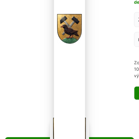
d
Za
Zo
1
vý