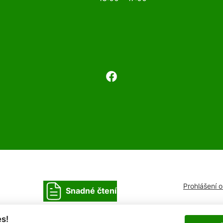
Prohlášení 
Snadné čtení
s!