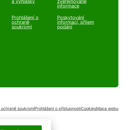
a vyhlášky
zveřejňované
informace
Prohlášení o
Poskytování
ochraně
informací, příjem
soukromí
podání
o ochraně soukromí
Prohlášení o přístupnosti
Cookies
Mapa webu