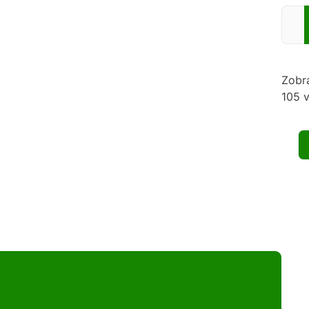
Zadej
Zobr
105 