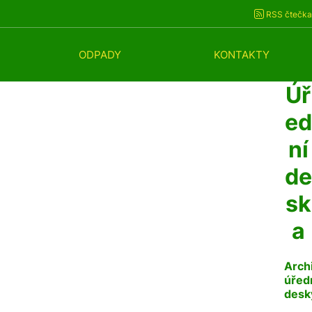
RSS čtečka
ODPADY
KONTAKTY
Úř
ed
ní
de
sk
a
Arch
úřed
desk