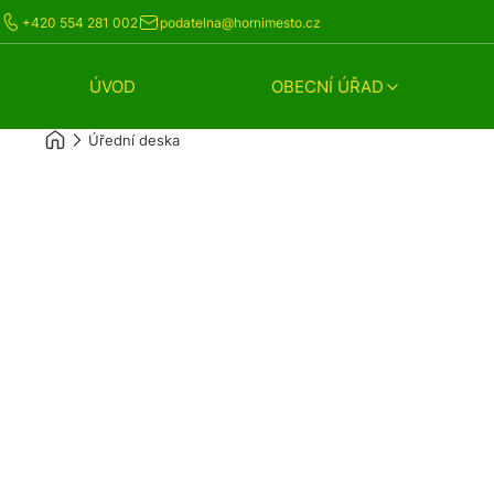
+420 554 281 002
podatelna@hornimesto.cz
ÚVOD
OBECNÍ ÚŘAD
Úřední deska