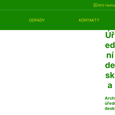
RSS čtečka
ODPADY
KONTAKTY
Úř
ed
ní
de
sk
a
Arch
úřed
desk