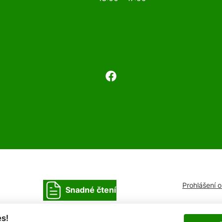
Prohlášení 
Snadné čtení
s!