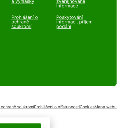
a vyhlášky
zveřejňované
informace
Prohlášení o
Poskytování
ochraně
informací, příjem
soukromí
podání
o ochraně soukromí
Prohlášení o přístupnosti
Cookies
Mapa webu