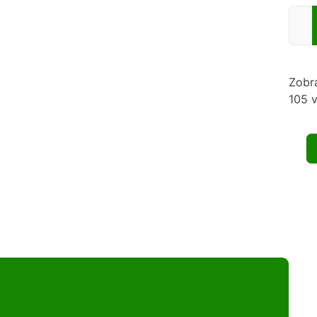
Zadej
Zobr
105 