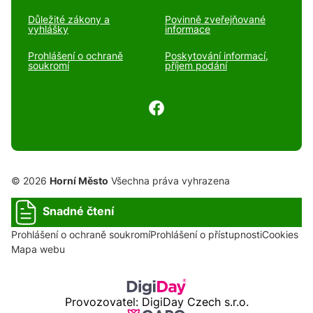
Důležité zákony a
Povinně zveřejňované
vyhlášky
informace
Prohlášení o ochraně
Poskytování informací,
soukromí
příjem podání
© 2026
Horní Město
Všechna práva vyhrazena
Snadné čtení
Prohlášení o ochraně soukromí
Prohlášení o přístupnosti
Cookies
Mapa webu
Provozovatel: DigiDay Czech s.r.o.