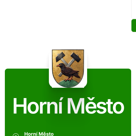
Horní Město
Horní Město