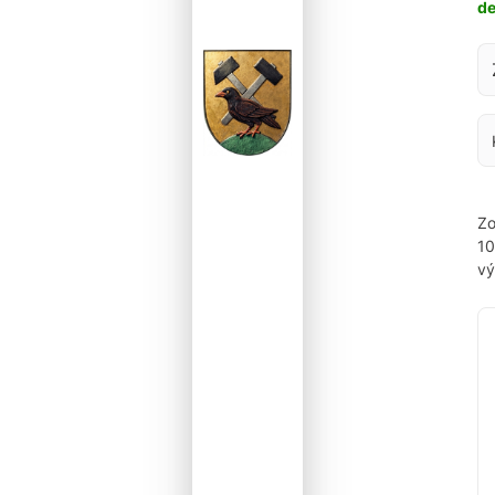
d
Za
Zo
1
vý