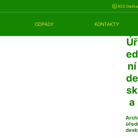
RSS čtečka
ODPADY
KONTAKTY
Úř
ed
ní
de
sk
a
Arch
úřed
desk