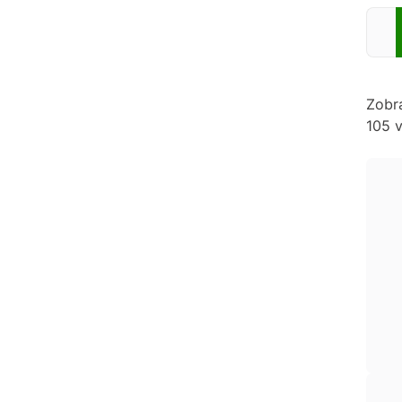
Zadej
Zobr
105 