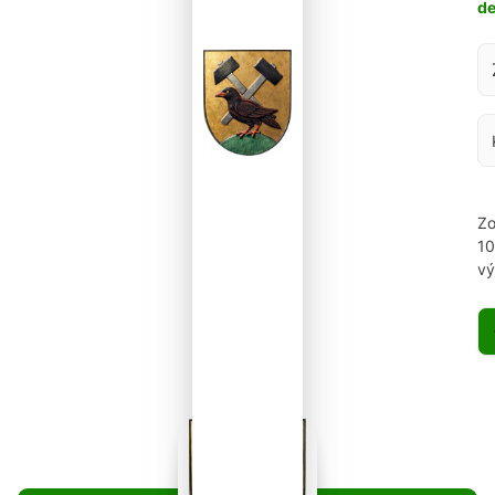
d
Za
Zo
1
vý