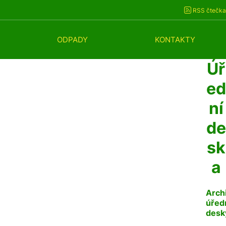
RSS čtečka
ODPADY
KONTAKTY
Úř
ed
ní
de
sk
a
Arch
úřed
desk