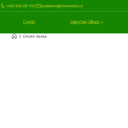
+420 554 281 002
podatelna@hornimesto.cz
ÚVOD
OBECNÍ ÚŘAD
Úřední deska