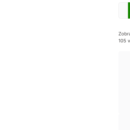
Zadej
Zobr
105 