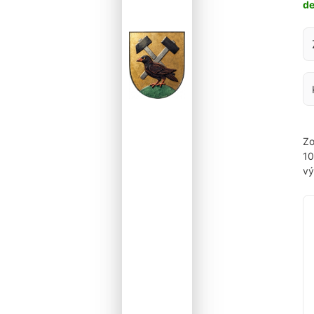
d
Za
Zo
1
vý