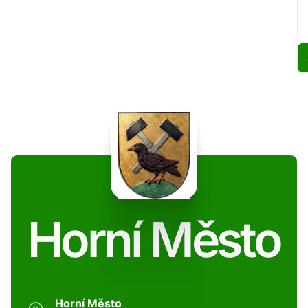
Horní Město
Horní Město