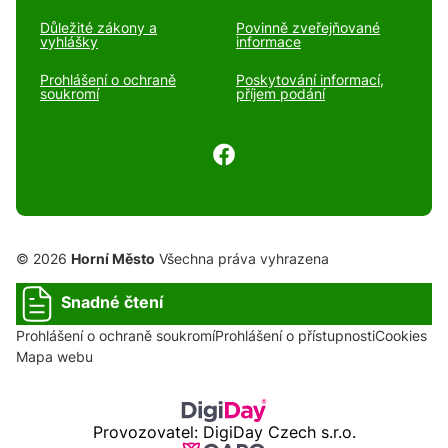
Důležité zákony a
Povinně zveřejňované
vyhlášky
informace
Prohlášení o ochraně
Poskytování informací,
soukromí
příjem podání
© 2026
Horní Město
Všechna práva vyhrazena
Snadné čtení
Prohlášení o ochraně soukromí
Prohlášení o přístupnosti
Cookies
Mapa webu
Provozovatel: DigiDay Czech s.r.o.