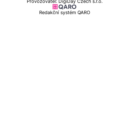
Provozovatel: DigiDay Czech s.r.o.
Redakční systém QARO