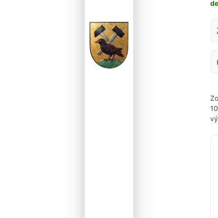
d
Za
Zo
1
vý