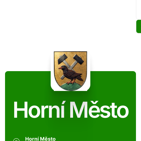
Horní Město
Horní Město