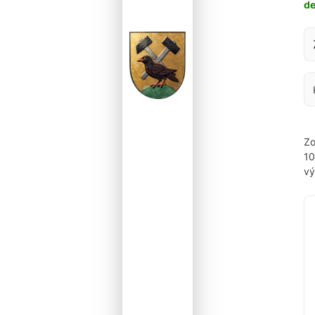
d
Za
Zo
1
vý