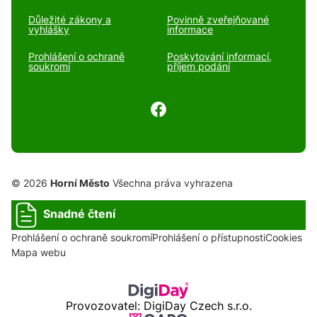
Důležité zákony a
Povinně zveřejňované
vyhlášky
informace
Prohlášení o ochraně
Poskytování informací,
soukromí
příjem podání
© 2026
Horní Město
Všechna práva vyhrazena
Snadné čtení
Prohlášení o ochraně soukromí
Prohlášení o přístupnosti
Cookies
Mapa webu
Provozovatel: DigiDay Czech s.r.o.