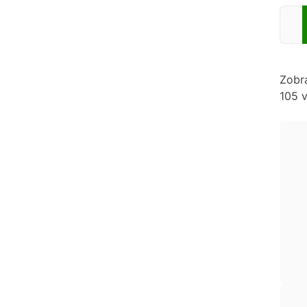
Zadej
Zobr
105 