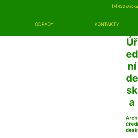
RSS čtečka
ODPADY
KONTAKTY
Úř
ed
ní
de
sk
a
Arch
úřed
desk