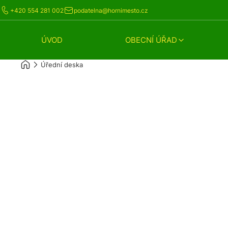
+420 554 281 002
podatelna@hornimesto.cz
ÚVOD
OBECNÍ ÚŘAD
Úřední deska