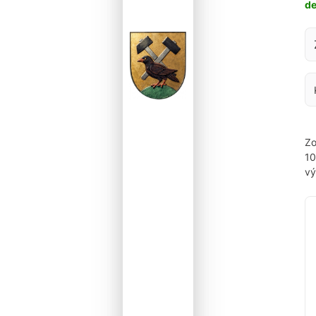
d
Za
Zo
1
vý