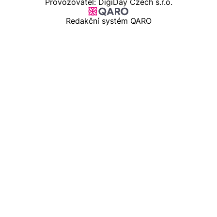
Provozovatel: DigiDay Czech s.r.o.
Redakční systém QARO