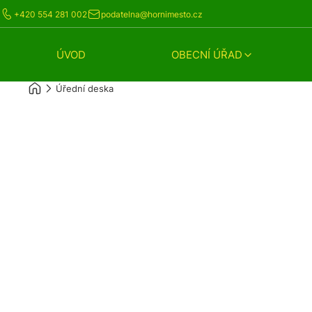
+420 554 281 002
podatelna@hornimesto.cz
ÚVOD
OBECNÍ ÚŘAD
Úřední deska