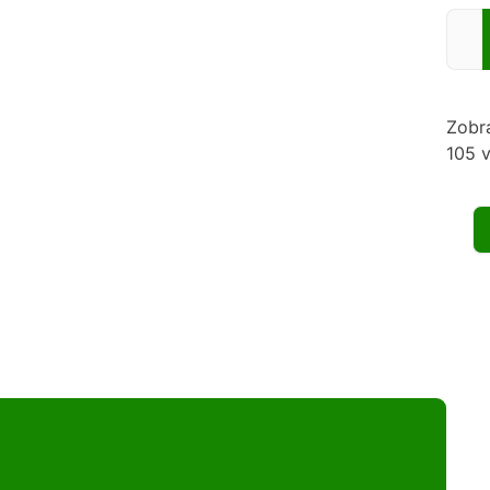
Zadej
Zobr
105 