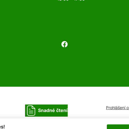
Prohlášení 
Snadné čtení
s!