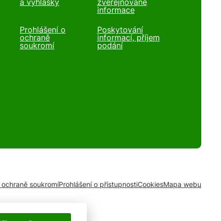
a vyhlášky
zveřejňované
informace
Prohlášení o
Poskytování
ochraně
informací, příjem
soukromí
podání
o ochraně soukromí
Prohlášení o přístupnosti
Cookies
Mapa webu