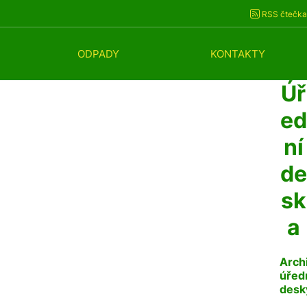
RSS čtečka
ODPADY
KONTAKTY
Úř
ed
ní
de
sk
a
Arch
úřed
desk