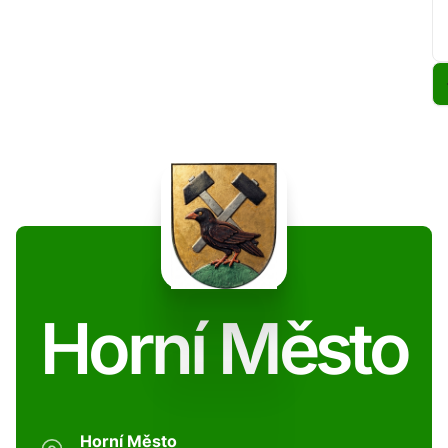
Horní Město
Horní Město