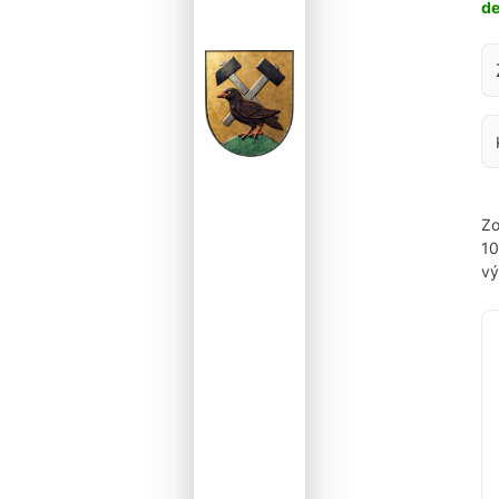
d
Za
Zo
1
vý