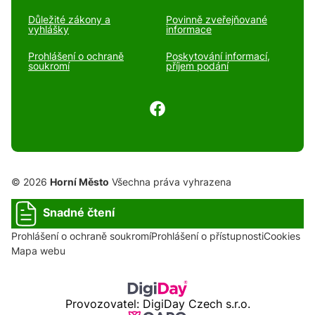
Důležité zákony a
Povinně zveřejňované
vyhlášky
informace
Prohlášení o ochraně
Poskytování informací,
soukromí
příjem podání
© 2026
Horní Město
Všechna práva vyhrazena
Snadné čtení
Prohlášení o ochraně soukromí
Prohlášení o přístupnosti
Cookies
Mapa webu
Provozovatel: DigiDay Czech s.r.o.