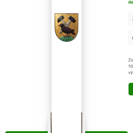
d
Za
Zo
1
vý