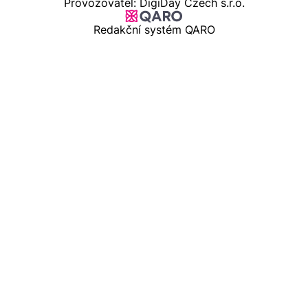
Provozovatel: DigiDay Czech s.r.o.
Redakční systém QARO