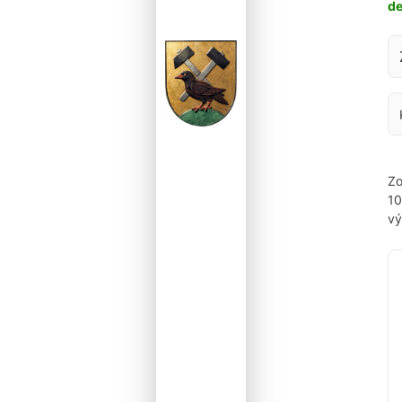
d
Za
Zo
1
vý