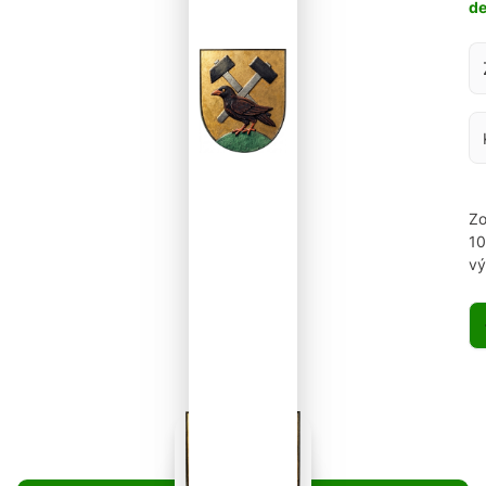
d
Za
Zo
1
vý