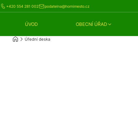
+420 554 281 002
podatelna@hornimesto.cz
ÚVOD
OBECNÍ ÚŘAD
Úřední deska