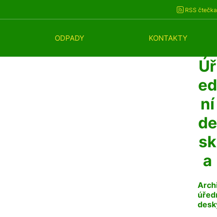
RSS čtečka
ODPADY
KONTAKTY
Úř
ed
ní
de
sk
a
Arch
úřed
desk