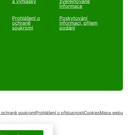
a vyhlášky
zveřejňované
informace
Prohlášení o
Poskytování
ochraně
informací, příjem
soukromí
podání
o ochraně soukromí
Prohlášení o přístupnosti
Cookies
Mapa webu