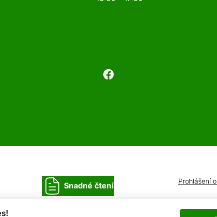
Prohlášení 
Snadné čtení
s!