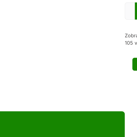
Zadej
Zobr
105 