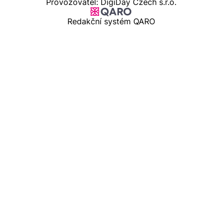
Provozovatel: DigiDay Czech s.r.o.
Redakční systém QARO