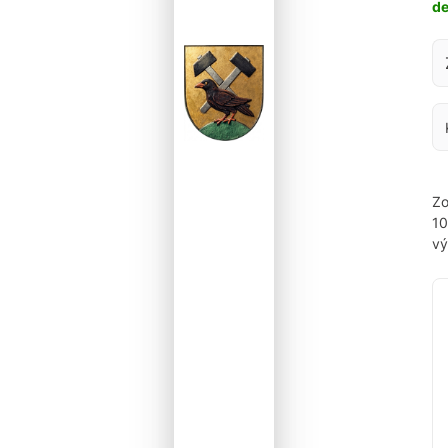
d
Za
Zo
1
vý