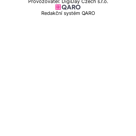
Provozovatel: DigiDay Czech s.r.o.
Redakční systém QARO