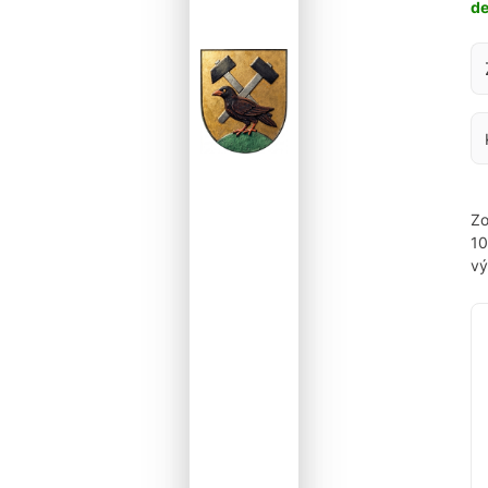
d
Za
Zo
1
vý