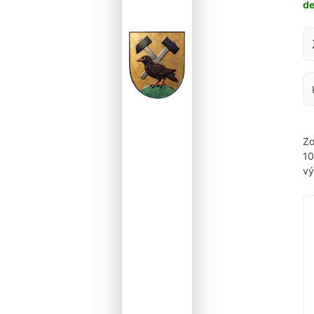
d
Za
Zo
1
vý