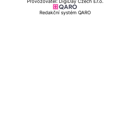
Provozovatel: DigiDay Czech s.r.o.
Redakční systém QARO