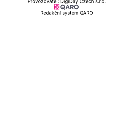
Provozovatel: DigiDay Czech s.r.o.
Redakční systém QARO