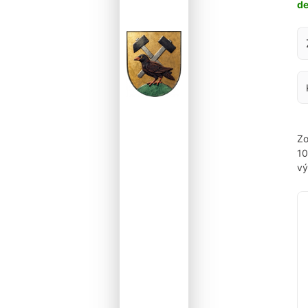
d
Za
Zo
1
vý